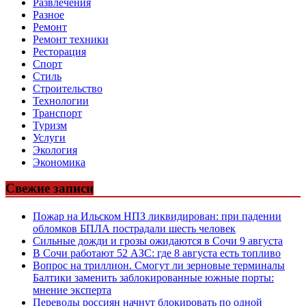
Развлечения
Разное
Ремонт
Ремонт техники
Ресторация
Спорт
Стиль
Строительство
Технологии
Транспорт
Туризм
Услуги
Экология
Экономика
Свежие записи
Пожар на Ильском НПЗ ликвидирован: при падении
обломков БПЛА пострадали шесть человек
Сильные дожди и грозы ожидаются в Сочи 9 августа
В Сочи работают 52 АЗС: где 8 августа есть топливо
Вопрос на триллион. Смогут ли зерновые терминалы
Балтики заменить заблокированные южные порты:
мнение эксперта
Переводы россиян начнут блокировать по одной