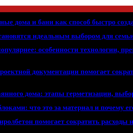
ьные дома и бани как способ быстро созд
становятся идеальным выбором для семьи
популярнее: особенности технологии, п
проектной документации помогает сократ
янного дома: этапы герметизации, выбор
локами: что это за материал и почему 
иролбетон помогает сократить расходы н