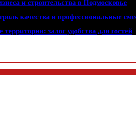
изнеса и строительства в Подмосковье
троль качества и профессиональные сме
 территории: залог удобства для гостей