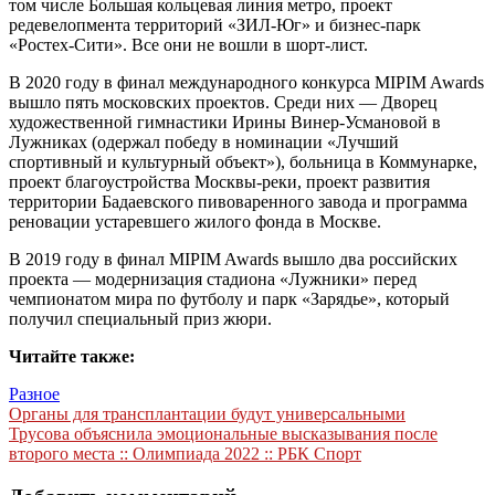
том числе Большая кольцевая линия метро, проект
редевелопмента территорий «ЗИЛ-Юг» и бизнес-парк
«Ростех-Сити». Все они не вошли в шорт-лист.
В 2020 году в финал международного конкурса MIPIM Awards
вышло пять московских проектов. Среди них — Дворец
художественной гимнастики Ирины Винер-Усмановой в
Лужниках (одержал победу в номинации «Лучший
спортивный и культурный объект»), больница в Коммунарке,
проект благоустройства Москвы-реки, проект развития
территории Бадаевского пивоваренного завода и программа
реновации устаревшего жилого фонда в Москве.
В 2019 году в финал MIPIM Awards вышло два российских
проекта — модернизация стадиона «Лужники» перед
чемпионатом мира по футболу и парк «Зарядье», который
получил специальный приз жюри.
Читайте также:
Разное
Навигация
Органы для трансплантации будут универсальными
Трусова объяснила эмоциональные высказывания после
по
второго места :: Олимпиада 2022 :: РБК Спорт
записям