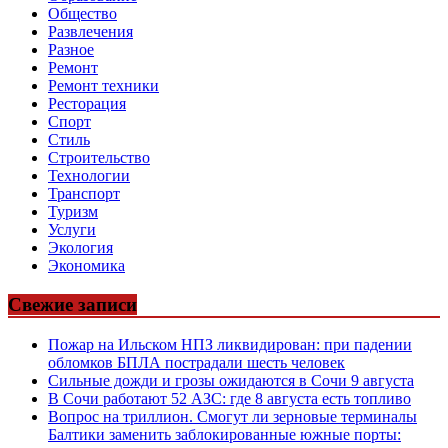
Общество
Развлечения
Разное
Ремонт
Ремонт техники
Ресторация
Спорт
Стиль
Строительство
Технологии
Транспорт
Туризм
Услуги
Экология
Экономика
Свежие записи
Пожар на Ильском НПЗ ликвидирован: при падении
обломков БПЛА пострадали шесть человек
Сильные дожди и грозы ожидаются в Сочи 9 августа
В Сочи работают 52 АЗС: где 8 августа есть топливо
Вопрос на триллион. Смогут ли зерновые терминалы
Балтики заменить заблокированные южные порты: