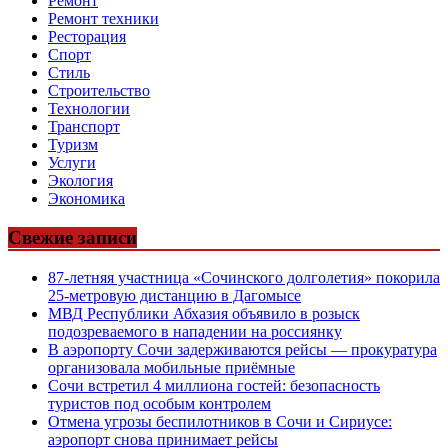
Ремонт
Ремонт техники
Ресторация
Спорт
Стиль
Строительство
Технологии
Транспорт
Туризм
Услуги
Экология
Экономика
Свежие записи
87-летняя участница «Сочинского долголетия» покорила
25-метровую дистанцию в Дагомысе
МВД Республики Абхазия объявило в розыск
подозреваемого в нападении на россиянку
В аэропорту Сочи задерживаются рейсы — прокуратура
организовала мобильные приёмные
Сочи встретил 4 миллиона гостей: безопасность
туристов под особым контролем
Отмена угрозы беспилотников в Сочи и Сириусе:
аэропорт снова принимает рейсы