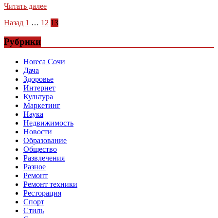
Читать далее
Пагинация
Назад
1
…
12
13
записей
Рубрики
Horeca Сочи
Дача
Здоровье
Интернет
Культура
Маркетинг
Наука
Недвижимость
Новости
Образование
Общество
Развлечения
Разное
Ремонт
Ремонт техники
Ресторация
Спорт
Стиль