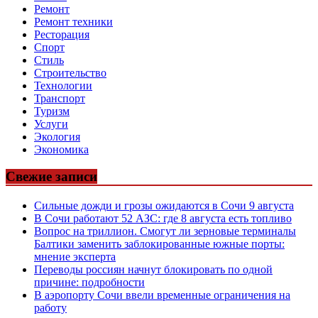
Ремонт
Ремонт техники
Ресторация
Спорт
Стиль
Строительство
Технологии
Транспорт
Туризм
Услуги
Экология
Экономика
Свежие записи
Сильные дожди и грозы ожидаются в Сочи 9 августа
В Сочи работают 52 АЗС: где 8 августа есть топливо
Вопрос на триллион. Смогут ли зерновые терминалы
Балтики заменить заблокированные южные порты:
мнение эксперта
Переводы россиян начнут блокировать по одной
причине: подробности
В аэропорту Сочи ввели временные ограничения на
работу