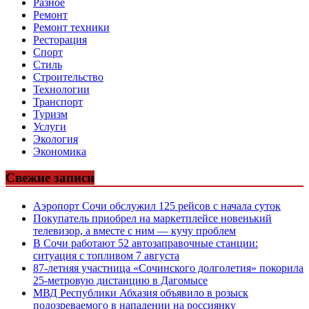
Разное
Ремонт
Ремонт техники
Ресторация
Спорт
Стиль
Строительство
Технологии
Транспорт
Туризм
Услуги
Экология
Экономика
Свежие записи
Аэропорт Сочи обслужил 125 рейсов с начала суток
Покупатель приобрел на маркетплейсе новенький
телевизор, а вместе с ним — кучу проблем
В Сочи работают 52 автозаправочные станции:
ситуация с топливом 7 августа
87-летняя участница «Сочинского долголетия» покорила
25-метровую дистанцию в Дагомысе
МВД Республики Абхазия объявило в розыск
подозреваемого в нападении на россиянку