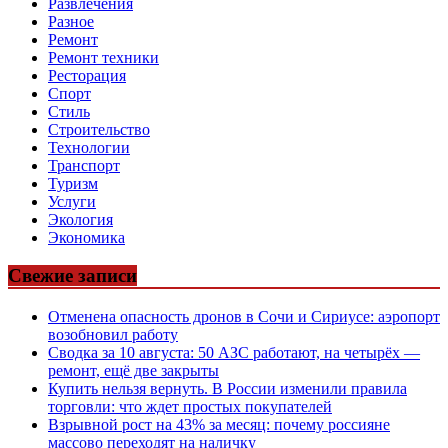
Развлечения
Разное
Ремонт
Ремонт техники
Ресторация
Спорт
Стиль
Строительство
Технологии
Транспорт
Туризм
Услуги
Экология
Экономика
Свежие записи
Отменена опасность дронов в Сочи и Сириусе: аэропорт
возобновил работу
Сводка за 10 августа: 50 АЗС работают, на четырёх —
ремонт, ещё две закрыты
Купить нельзя вернуть. В России изменили правила
торговли: что ждет простых покупателей
Взрывной рост на 43% за месяц: почему россияне
массово переходят на наличку