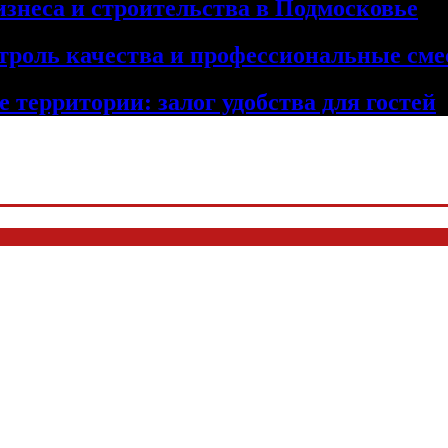
изнеса и строительства в Подмосковье
троль качества и профессиональные сме
 территории: залог удобства для гостей