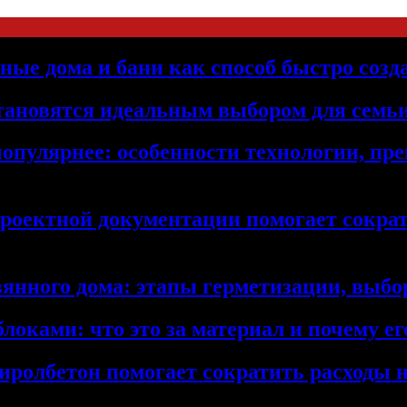
ьные дома и бани как способ быстро созд
становятся идеальным выбором для семьи
популярнее: особенности технологии, п
проектной документации помогает сократ
янного дома: этапы герметизации, выбор
локами: что это за материал и почему 
иролбетон помогает сократить расходы н