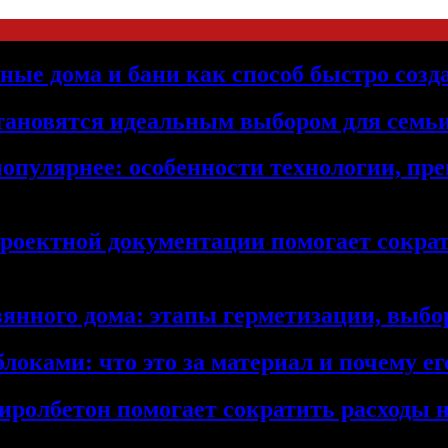
ьные дома и бани как способ быстро созд
становятся идеальным выбором для семьи
популярнее: особенности технологии, п
проектной документации помогает сократ
янного дома: этапы герметизации, выбор
локами: что это за материал и почему 
иролбетон помогает сократить расходы н