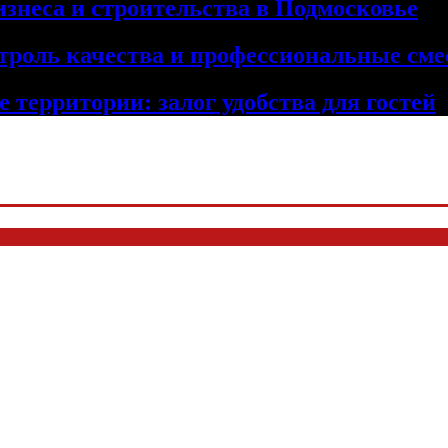
изнеса и строительства в Подмосковье
троль качества и профессиональные сме
 территории: залог удобства для гостей