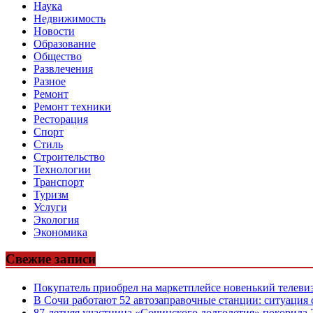
Наука
Недвижимость
Новости
Образование
Общество
Развлечения
Разное
Ремонт
Ремонт техники
Ресторация
Спорт
Стиль
Строительство
Технологии
Транспорт
Туризм
Услуги
Экология
Экономика
Свежие записи
Покупатель приобрел на маркетплейсе новенький телевиз
В Сочи работают 52 автозаправочные станции: ситуация 
87-летняя участница «Сочинского долголетия» покорила