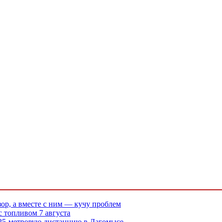
ор, а вместе с ним — кучу проблем
с топливом 7 августа
 25-метровую дистанцию в Дагомысе