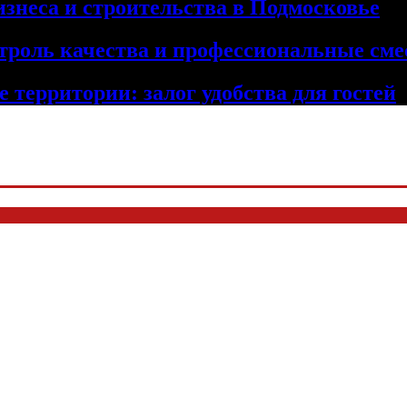
изнеса и строительства в Подмосковье
троль качества и профессиональные сме
 территории: залог удобства для гостей