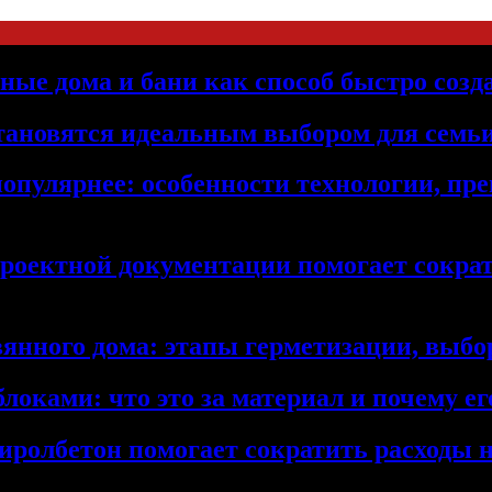
ьные дома и бани как способ быстро созд
становятся идеальным выбором для семьи
популярнее: особенности технологии, п
проектной документации помогает сократ
янного дома: этапы герметизации, выбор
локами: что это за материал и почему 
иролбетон помогает сократить расходы н