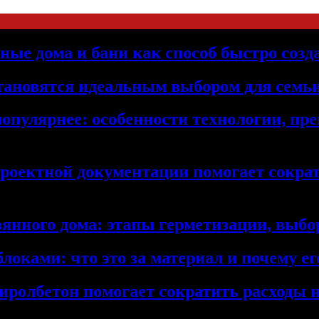
ьные дома и бани как способ быстро созд
становятся идеальным выбором для семьи
популярнее: особенности технологии, п
проектной документации помогает сократ
янного дома: этапы герметизации, выбор
локами: что это за материал и почему 
иролбетон помогает сократить расходы н