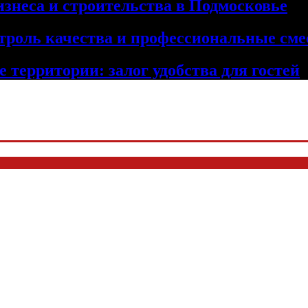
изнеса и строительства в Подмосковье
троль качества и профессиональные сме
 территории: залог удобства для гостей