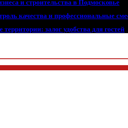
изнеса и строительства в Подмосковье
троль качества и профессиональные сме
 территории: залог удобства для гостей