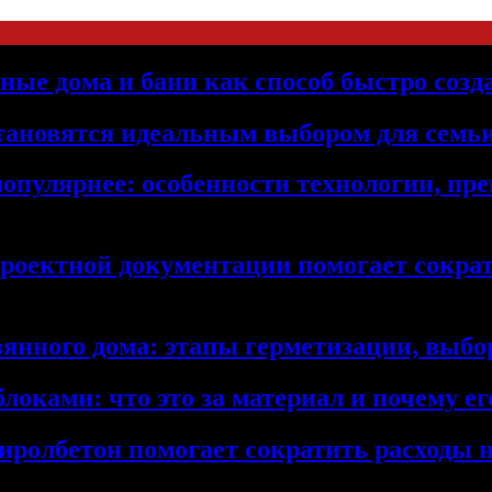
ьные дома и бани как способ быстро созд
становятся идеальным выбором для семьи
популярнее: особенности технологии, п
проектной документации помогает сократ
янного дома: этапы герметизации, выбор
локами: что это за материал и почему 
иролбетон помогает сократить расходы н