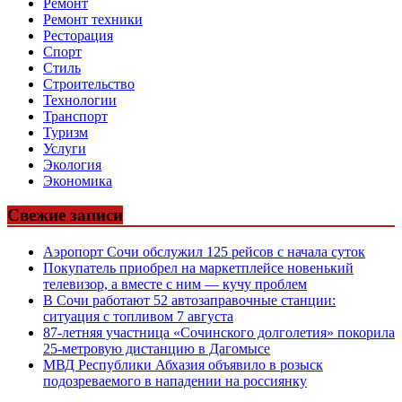
Ремонт
Ремонт техники
Ресторация
Спорт
Стиль
Строительство
Технологии
Транспорт
Туризм
Услуги
Экология
Экономика
Свежие записи
Аэропорт Сочи обслужил 125 рейсов с начала суток
Покупатель приобрел на маркетплейсе новенький
телевизор, а вместе с ним — кучу проблем
В Сочи работают 52 автозаправочные станции:
ситуация с топливом 7 августа
87-летняя участница «Сочинского долголетия» покорила
25-метровую дистанцию в Дагомысе
МВД Республики Абхазия объявило в розыск
подозреваемого в нападении на россиянку