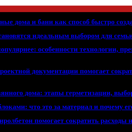
ьные дома и бани как способ быстро созд
становятся идеальным выбором для семьи
популярнее: особенности технологии, п
проектной документации помогает сократ
янного дома: этапы герметизации, выбор
локами: что это за материал и почему 
иролбетон помогает сократить расходы н