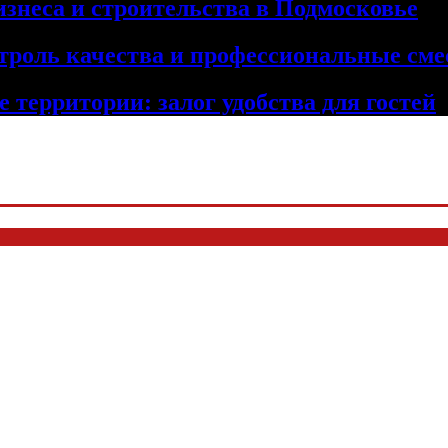
изнеса и строительства в Подмосковье
троль качества и профессиональные сме
 территории: залог удобства для гостей