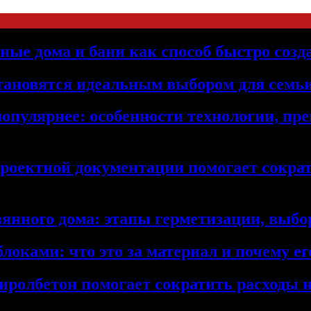
ьные дома и бани как способ быстро созд
становятся идеальным выбором для семьи
популярнее: особенности технологии, п
проектной документации помогает сократ
янного дома: этапы герметизации, выбор
локами: что это за материал и почему 
иролбетон помогает сократить расходы н