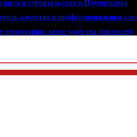
изнеса и строительства в Подмосковье
троль качества и профессиональные сме
 территории: залог удобства для гостей