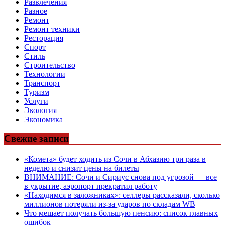
Развлечения
Разное
Ремонт
Ремонт техники
Ресторация
Спорт
Стиль
Строительство
Технологии
Транспорт
Туризм
Услуги
Экология
Экономика
Свежие записи
«Комета» будет ходить из Сочи в Абхазию три раза в
неделю и снизит цены на билеты
ВНИМАНИЕ: Сочи и Сириус снова под угрозой — все
в укрытие, аэропорт прекратил работу
«Находимся в заложниках»: селлеры рассказали, сколько
миллионов потеряли из-за ударов по складам WB
Что мешает получать большую пенсию: список главных
ошибок