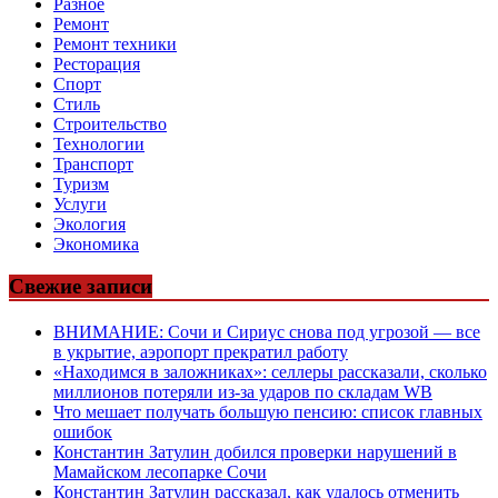
Разное
Ремонт
Ремонт техники
Ресторация
Спорт
Стиль
Строительство
Технологии
Транспорт
Туризм
Услуги
Экология
Экономика
Свежие записи
ВНИМАНИЕ: Сочи и Сириус снова под угрозой — все
в укрытие, аэропорт прекратил работу
«Находимся в заложниках»: селлеры рассказали, сколько
миллионов потеряли из-за ударов по складам WB
Что мешает получать большую пенсию: список главных
ошибок
Константин Затулин добился проверки нарушений в
Мамайском лесопарке Сочи
Константин Затулин рассказал, как удалось отменить