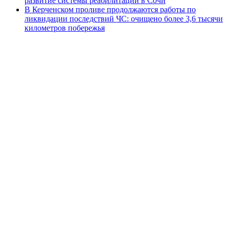
развитие системы реабилитации в Сочи
В Керченском проливе продолжаются работы по
ликвидации последствий ЧС: очищено более 3,6 тысячи
километров побережья