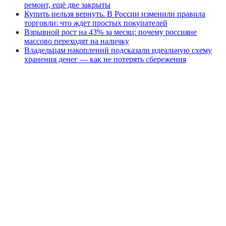
ремонт, ещё две закрыты
Купить нельзя вернуть. В России изменили правила
торговли: что ждет простых покупателей
Взрывной рост на 43% за месяц: почему россияне
массово переходят на наличку
Владельцам накоплений подсказали идеальную схему
хранения денег — как не потерять сбережения