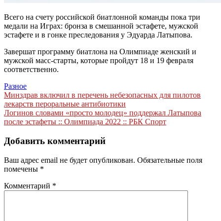
Всего на счету российской биатлонной команды пока три
медали на Играх: бронза в смешанной эстафете, мужской
эстафете и в гонке преследования у Эдуарда Латыпова.
Завершат программу биатлона на Олимпиаде женский и
мужской масс-старты, которые пройдут 18 и 19 февраля
соответственно.
Разное
Навигация
Минздрав включил в перечень небезопасных для пилотов
лекарств пероральные антибиотики
по
Логинов словами «просто молодец» поддержал Латыпова
записям
после эстафеты :: Олимпиада 2022 :: РБК Спорт
Добавить комментарий
Ваш адрес email не будет опубликован.
Обязательные поля
помечены
*
Комментарий
*