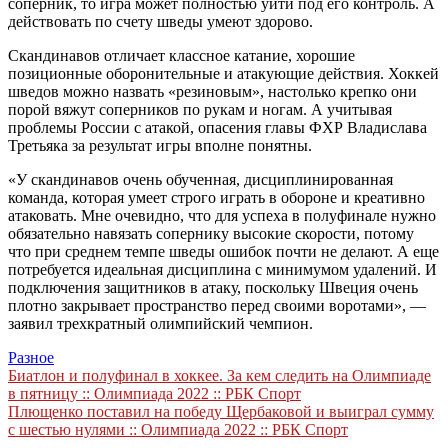
соперник, то игра может полностью уйти под его контроль. А
действовать по счету шведы умеют здорово.
Скандинавов отличает классное катание, хорошие
позиционные оборонительные и атакующие действия. Хоккей
шведов можно назвать «резиновым», настолько крепко они
порой вяжут соперников по рукам и ногам. А учитывая
проблемы России с атакой, опасения главы ФХР Владислава
Третьяка за результат игры вполне понятны.
«У скандинавов очень обученная, дисциплинированная
команда, которая умеет строго играть в обороне и креативно
атаковать. Мне очевидно, что для успеха в полуфинале нужно
обязательно навязать сопернику высокие скорости, потому
что при среднем темпе шведы ошибок почти не делают. А еще
потребуется идеальная дисциплина с минимумом удалений. И
подключения защитников в атаку, поскольку Швеция очень
плотно закрывает пространство перед своими воротами», —
заявил трехкратный олимпийский чемпион.
Разное
Навигация
Биатлон и полуфинал в хоккее. За кем следить на Олимпиаде
в пятницу :: Олимпиада 2022 :: РБК Спорт
по
Плющенко поставил на победу Щербаковой и выиграл сумму
записям
с шестью нулями :: Олимпиада 2022 :: РБК Спорт