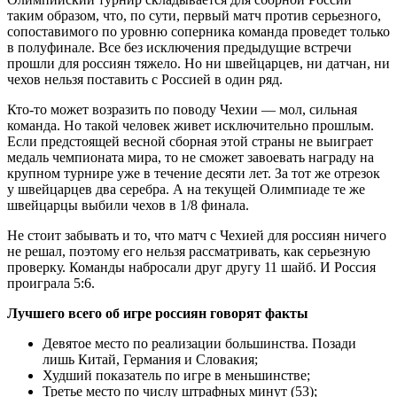
таким образом, что, по сути, первый матч против серьезного,
сопоставимого по уровню соперника команда проведет только
в полуфинале. Все без исключения предыдущие встречи
прошли для россиян тяжело. Но ни швейцарцев, ни датчан, ни
чехов нельзя поставить с Россией в один ряд.
Кто-то может возразить по поводу Чехии — мол, сильная
команда. Но такой человек живет исключительно прошлым.
Если предстоящей весной сборная этой страны не выиграет
медаль чемпионата мира, то не сможет завоевать награду на
крупном турнире уже в течение десяти лет. За тот же отрезок
у швейцарцев два серебра. А на текущей Олимпиаде те же
швейцарцы выбили чехов в 1/8 финала.
Не стоит забывать и то, что матч с Чехией для россиян ничего
не решал, поэтому его нельзя рассматривать, как серьезную
проверку. Команды набросали друг другу 11 шайб. И Россия
проиграла 5:6.
Лучшего всего об игре россиян говорят факты
Девятое место по реализации большинства. Позади
лишь Китай, Германия и Словакия;
Худший показатель по игре в меньшинстве;
Третье место по числу штрафных минут (53);