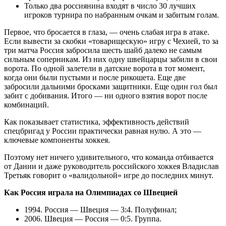
Только два россиянина входят в число 30 лучших
игроков турнира по набранным очкам и забитым голам.
Первое, что бросается в глаза, — очень слабая игра в атаке.
Если вывести за скобки «товарищескую» игру с Чехией, то за
три матча Россия забросила шесть шайб далеко не самым
сильным соперникам. Из них одну швейцарцы забили в свои
ворота. По одной залетели в датские ворота в тот момент,
когда они были пустыми и после рикошета. Еще две
забросили дальними бросками защитники. Еще один гол был
забит с добивания. Итого — ни одного взятия ворот после
комбинаций.
Как показывает статистика, эффективность действий
спецбригад у России практически равная нулю. А это —
ключевые компоненты хоккея.
Поэтому нет ничего удивительного, что команда отбивается
от Дании и даже руководитель российского хоккея Владислав
Третьяк говорит о «валидольной» игре до последних минут.
Как Россия играла на Олимпиадах со Швецией
1994. Россия — Швеция — 3:4. Полуфинал;
2006. Швеция — Россия — 0:5. Группа.