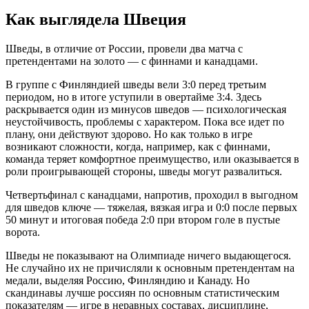
Как выглядела Швеция
Шведы, в отличие от России, провели два матча с
претендентами на золото — с финнами и канадцами.
В группе с Финляндией шведы вели 3:0 перед третьим
периодом, но в итоге уступили в овертайме 3:4. Здесь
раскрывается один из минусов шведов — психологическая
неустойчивость, проблемы с характером. Пока все идет по
плану, они действуют здорово. Но как только в игре
возникают сложности, когда, например, как с финнами,
команда теряет комфортное преимущество, или оказывается в
роли проигрывающей стороны, шведы могут развалиться.
Четвертьфинал с канадцами, напротив, проходил в выгодном
для шведов ключе — тяжелая, вязкая игра и 0:0 после первых
50 минут и итоговая победа 2:0 при втором голе в пустые
ворота.
Шведы не показывают на Олимпиаде ничего выдающегося.
Не случайно их не причисляли к основным претендентам на
медали, выделяя Россию, Финляндию и Канаду. Но
скандинавы лучше россиян по основным статистическим
показателям — игре в неравных составах, дисциплине,