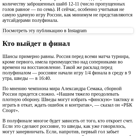
количеству заброшенных шайб 12-11 (число пропущенных
голов равное — по семь). И сейчас, особенно учитывая не
самую удачную игру России, как минимум не представляются
аутсайдерами полуфинала.
Посмотреть эту публикацию в Instagram
Кто выйдет в финал
Шансы примерно равны. Россия перед всеми матча турнира,
кроме первого, имела преимущество над соперниками во
времени на восстановление. Такой же расклад перед
полуфиналом — россияне начали игру 1/4 финала в среду в 9
утра, шведы — в 16:40.
По мнению чемпиона мира Александра Семака, сборной
России придется сложно. «Нашим тяжело преодолевать
плотную оборону. Шведы могут избрать «финскую» тактику и
играть в откат, ждать ошибок и контратак», — сказал он «РБК
Спорт».
В полуфинале многое будет зависеть от того, кто откроет счет.
Если это сделают россияне, то шведы, как уже говорилось,
могут занервничать. Если, напротив, первый гол забьет