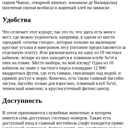
сыром Чьяпас, отварной шпинат,
лонганиза
де Вальядолид
(копченая свиная колбаса) и жареный хлеб на закваске.
Удобства
Что отличает этот курорт, так это то, что здесь есть много
мест, где можно уединиться, например, в одном из шести
лаунджей «птичье гнездо», которые похожи на маленькие
круглые уголки в мангровом лесу (питание предоставляется за
отдельную плату). Или раскошельтесь на одну из 19 частных
кабинок: четыре из них находятся в пляжном клубе So'ol и
пять на пляже. Место выбора, на мой взгляд? Одна из 10
кабинок на сваях у частного пирса площадью 12 900
квадратных футов, где есть гамаки, свисающие над водой, и
прямой доступ к морю. Конечно, есть также главный бассейн-
лагуна, бассейн только для взрослых, пляжный клуб So'ol,
теннисный комплекс и круглосуточный фитнес-центр.
Доступность
В отеле принимаются служебные животные, в котором
имеется семь доступных гостевых номеров. Также есть
доступный вход в главный вестибюль (лифт находится прямо