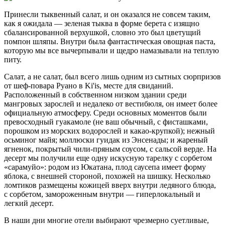
Принесли тыквенный салат, и он оказался не совсем таким,
как я ожидала — зеленая тыква в форме берета с изящно
сбалансированной верхушкой, словно это был цветущий
помпон шляпы. Внутри была фантастическая овощная паста,
которую мы все вычерпывали и щедро намазывали на теплую
питу.
Салат, а не салат, был всего лишь одним из сытных сюрпризов
от шеф-повара Руано в Ki'is, месте для свиданий.
Расположенный в собственном низком здании среди
мангровых зарослей и недалеко от вестибюля, он имеет более
официальную атмосферу. Среди основных моментов были
превосходный гуакамоле (не ваш обычный, с фисташками,
порошком из морских водорослей и какао-крупкой); нежный
осьминог майя; моллюски гуидак из Энсенады; и жареный
ягненок, покрытый чили-пряным соусом, с сальсой верде. На
десерт мы получили еще одну искусную тарелку с сорбетом
«сарамуйо»: родом из Юкатана, плод саусепа имеет форму
яблока, с внешней стороной, похожей на шишку. Несколько
ломтиков размещены кожицей вверх внутри ледяного блюда,
с сорбетом, замороженным внутри — гиперлокальный и
легкий десерт.
В наши дни многие отели выбирают чрезмерно суетливые,