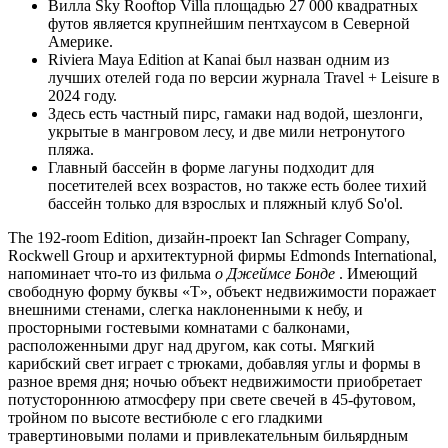
Вилла Sky Rooftop Villa площадью 27 000 квадратных
футов является крупнейшим пентхаусом в Северной
Америке.
Riviera Maya Edition at Kanai был назван одним из
лучших отелей года по версии журнала Travel + Leisure в
2024 году.
Здесь есть частный пирс, гамаки над водой, шезлонги,
укрытые в мангровом лесу, и две мили нетронутого
пляжа.
Главный бассейн в форме лагуны подходит для
посетителей всех возрастов, но также есть более тихий
бассейн только для взрослых и пляжный клуб So'ol.
The 192-room Edition, дизайн-проект Ian Schrager Company,
Rockwell Group и архитектурной фирмы Edmonds International,
напоминает что-то из фильма
о Джеймсе Бонде
. Имеющий
свободную форму буквы «Т», объект недвижимости поражает
внешними стенами, слегка наклоненными к небу, и
просторными гостевыми комнатами с балконами,
расположенными друг над другом, как соты. Мягкий
карибский свет играет с трюками, добавляя углы и формы в
разное время дня; ночью объект недвижимости приобретает
потустороннюю атмосферу при свете свечей в 45-футовом,
тройном по высоте вестибюле с его гладкими
травертиновыми полами и привлекательным бильярдным