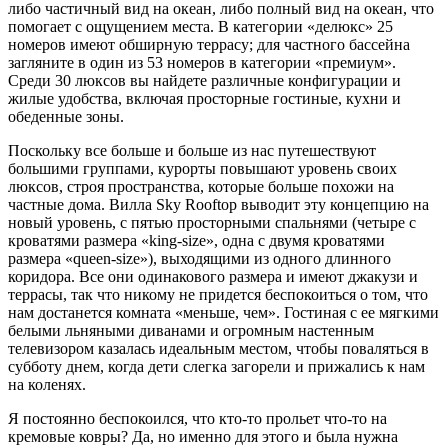
либо частичный вид на океан, либо полный вид на океан, что
помогает с ощущением места. В категории «делюкс» 25
номеров имеют обширную террасу; для частного бассейна
загляните в один из 53 номеров в категории «премиум».
Среди 30 люксов вы найдете различные конфигурации и
жилые удобства, включая просторные гостиные, кухни и
обеденные зоны.
Поскольку все больше и больше из нас путешествуют
большими группами, курорты повышают уровень своих
люксов, строя пространства, которые больше похожи на
частные дома. Вилла Sky Rooftop выводит эту концепцию на
новый уровень, с пятью просторными спальнями (четыре с
кроватями размера «king-size», одна с двумя кроватями
размера «queen-size»), выходящими из одного длинного
коридора. Все они одинакового размера и имеют джакузи и
террасы, так что никому не придется беспокоиться о том, что
нам достанется комната «меньше, чем». Гостиная с ее мягкими
белыми льняными диванами и огромным настенным
телевизором казалась идеальным местом, чтобы поваляться в
субботу днем, когда дети слегка загорели и прижались к нам
на коленях.
Я постоянно беспокоился, что кто-то прольет что-то на
кремовые ковры? Да, но именно для этого и была нужна