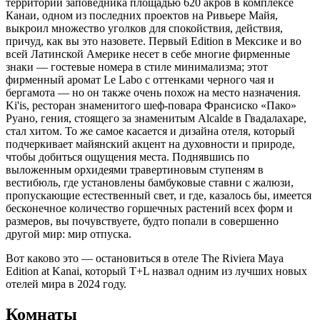
территории заповедника площадью 620 акров в комплексе
Канаи, одном из последних проектов на Ривьере Майя,
выкроил множество уголков для спокойствия, действия,
причуд, как вы это назовете. Первый Edition в Мексике и во
всей Латинской Америке несет в себе многие фирменные
знаки — гостевые номера в стиле минимализма; этот
фирменный аромат Le Labo с оттенками черного чая и
бергамота — но он также очень похож на место назначения.
Ki'is, ресторан знаменитого шеф-повара Франсиско «Пако»
Руано, гения, стоящего за знаменитым Alcalde в Гвадалахаре,
стал хитом. То же самое касается и дизайна отеля, который
подчеркивает майянский акцент на духовности и природе,
чтобы добиться ощущения места. Поднявшись по
выложенным орхидеями травертиновым ступеням в
вестибюль, где установлены бамбуковые ставни с жалюзи,
пропускающие естественный свет, и где, казалось бы, имеется
бесконечное количество горшечных растений всех форм и
размеров, вы почувствуете, будто попали в совершенно
другой мир: мир отпуска.
Вот каково это — остановиться в отеле The Riviera Maya
Edition at Kanai, который T+L назвал одним из лучших новых
отелей мира в 2024 году.
Комнаты