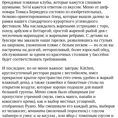
брендовые пляжные клубы, которые кажутся слишком
шумными. So'ol кажется ответом со вкусом. Меню от шеф-
повара Томаса Бермудеса состояло из изобретательных,
белково-ориентированных блюд, которые вышли далеко за
рамки вашего стандартного курортного углеводного
фестиваля. Мы наслаждались жареными устрицами с торо,
понзу, арбузом и боттаргой; простой жареной рыбой дня с
чесночным маринадом; и жареными ребрами. С детьми на
буксире мы заказали наши тарелки, развалившись на стульях
на широком, ухоженном пляже с белым песком — но если вы
настроены на долгий, неторопливый, более взрослый обед,
обслуживание за одним из красочных столиков у бассейна
будет соответствовать требованиям.
И последнее, но не менее важное: завтрак: Kitchen,
круглосуточный ресторан рядом с вестибюлем, имел
прекрасное крытое пространство (что очень удобно в жаркий
влажный день), а также скамейки и банкетные столы на
открытом воздухе, которые хорошо подошли для нашей
большой группы. Меню соков было обширным (не
пропустите утренний смузи, смесь манго, папайи и
кокосового крема), как и выбор местных угощений,
отобранных Руано. Мы смешивали его каждый день, выбирая
из чилакилес,
кочинита
(молочный поросенок) с соусом
хабанеро и
уэвос а ла касуэла
, или яйца с томатным соусом и