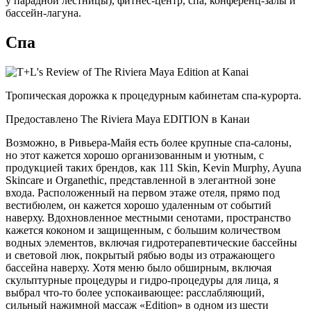
у парадной лестницы), фитнес-центр, спа, конференц-залы и
бассейн-лагуна.
Спа
Тропическая дорожка к процедурным кабинетам спа-курорта.
Предоставлено The Riviera Maya EDITION в Канаи
Возможно, в Ривьера-Майя есть более крупные спа-салоны,
но этот кажется хорошо организованным и уютным, с
продукцией таких брендов, как 111 Skin, Kevin Murphy, Ayuna
Skincare и Organethic, представленной в элегантной зоне
входа. Расположенный на первом этаже отеля, прямо под
вестибюлем, он кажется хорошо удаленным от событий
наверху. Вдохновленное местными сенотами, пространство
кажется коконом и защищенным, с большим количеством
водных элементов, включая гидротерапевтические бассейны
и световой люк, покрытый рябью воды из отражающего
бассейна наверху. Хотя меню было обширным, включая
скульптурные процедуры и гидро-процедуры для лица, я
выбрал что-то более успокаивающее: расслабляющий,
сильный нажимной массаж «Edition» в одном из шести