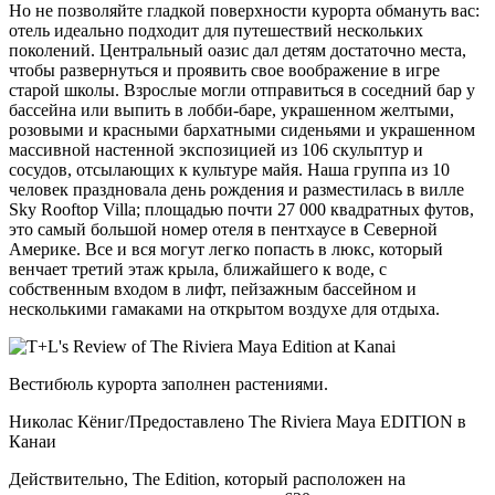
Но не позволяйте гладкой поверхности курорта обмануть вас:
отель идеально подходит для путешествий нескольких
поколений. Центральный оазис дал детям достаточно места,
чтобы развернуться и проявить свое воображение в игре
старой школы. Взрослые могли отправиться в соседний бар у
бассейна или выпить в лобби-баре, украшенном желтыми,
розовыми и красными бархатными сиденьями и украшенном
массивной настенной экспозицией из 106 скульптур и
сосудов, отсылающих к культуре майя. Наша группа из 10
человек праздновала день рождения и разместилась в вилле
Sky Rooftop Villa; площадью почти 27 000 квадратных футов,
это самый большой номер отеля в пентхаусе в Северной
Америке. Все и вся могут легко попасть в люкс, который
венчает третий этаж крыла, ближайшего к воде, с
собственным входом в лифт, пейзажным бассейном и
несколькими гамаками на открытом воздухе для отдыха.
Вестибюль курорта заполнен растениями.
Николас Кёниг/Предоставлено The Riviera Maya EDITION в
Канаи
Действительно, The Edition, который расположен на