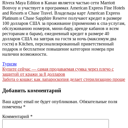
Rivera Maya Edition в Канаи является частью сети Marriott
Bonvoy и участвует в программах American Express Fine Hotels
and Resorts и Chase Travel. Владельцы карт American Express
Platinum и Chase Sapphire Reserve получают кредит в размере
100 долларов США за проживание (применимо к спа-услугам,
обслуживанию номеров, мини-бару, аренде кабанов и всем
ресторанам и барам), ежедневный кредит в размере 40
долларов США на завтрак на гостя за ночь (максимум два
гостя) в Kitchen, персонализированный приветственный
подарок и бесплатное повышение категории номера при
наличии возможности.
Туризм
Навигация
Купите сейчас — самая продаваемая сумка через плечо с
защитой от кражи за 8 долларов
по
Забота о кошке: как лапароскопия делает стерилизацию проще
записям
Добавить комментарий
Ваш адрес email не будет опубликован.
Обязательные поля
помечены
*
Комментарий
*