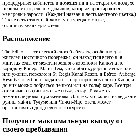
процедурных кабинетов в помещении и на открытом воздухе,
небольших отдельных домиков, которые простираются в
мангровые заросли. (Каждый назван в честь местного цветка.)
Также есть отличный хаммам в турецком стиле,
отличительная черта отеля.
Расположение
The Edition — это легкий способ сбежать, особенно для
жителей Восточного побережья; он находится всего в 30
минутах езды от международного аэропорта Канкуна по
коридору Ривера-Майя. Тем, кто любит курортные коктейли
или ужины, повезло: и St. Regis Kanai Resort, и Etéreo, Auberge
Resorts Collection находятся на территории комплекса Kanai, и
до них можно добраться пешком или на гольф-каре. Все три
отеля имеют один и тот же пляж, который кажется
немноголюдным и ухоженным. Для тех, кто хочет исследовать
руины майя в Тулуме или Чичен-Ице, отель может
организовать однодневную экскурсию.
Получите максимальную выгоду от
своего пребывания