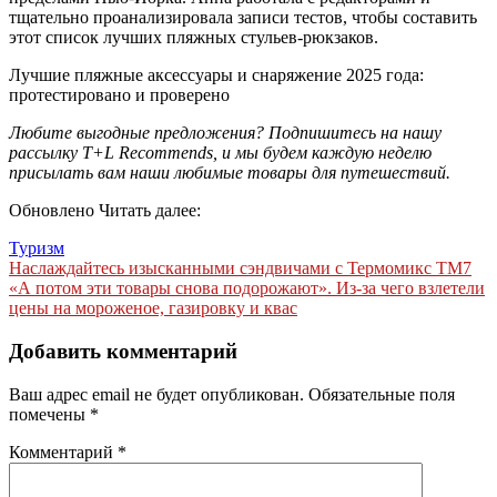
тщательно проанализировала записи тестов, чтобы составить
этот список лучших пляжных стульев-рюкзаков.
Лучшие пляжные аксессуары и снаряжение 2025 года:
протестировано и проверено
Любите выгодные предложения? Подпишитесь на нашу
рассылку T+L Recommends, и мы будем каждую неделю
присылать вам наши любимые товары для путешествий.
Обновлено Читать далее:
Туризм
Навигация
Наслаждайтесь изысканными сэндвичами с Термомикс TM7
«А потом эти товары снова подорожают». Из-за чего взлетели
по
цены на мороженое, газировку и квас
записям
Добавить комментарий
Ваш адрес email не будет опубликован.
Обязательные поля
помечены
*
Комментарий
*