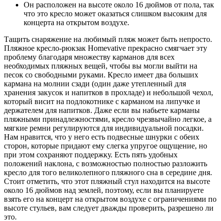
Он расположен на высоте около 16 дюймов от пола, так
что это кресло может оказаться слишком высоким для
концерта на открытом воздухе.
Тащить снаряжение на любимый пляж может быть непросто.
Пляжное кресло-рюкзак Homevative прекрасно смягчает эту
проблему благодаря множеству карманов для всех
необходимых пляжных вещей, чтобы вы могли выйти на
песок со свободными руками. Кресло имеет два больших
кармана на молнии сзади (один даже утепленный для
хранения закусок и напитков в прохладе) и небольшой чехол,
который висит на подлокотнике с карманом на липучке и
держателем для напитков. Даже если вы набьете карманы
пляжными принадлежностями, кресло чрезвычайно легкое, а
мягкие ремни регулируются для индивидуальной посадки.
Нам нравится, что у него есть подвесные шнурки с обеих
сторон, которые придают ему слегка упругое ощущение, но
при этом сохраняют поддержку. Есть пять удобных
положений наклона, с возможностью полностью разложить
кресло для того великолепного пляжного сна в середине дня.
Стоит отметить, что этот пляжный стул находится на высоте
около 16 дюймов над землей, поэтому, если вы планируете
взять его на концерт на открытом воздухе с ограничениями по
высоте стульев, вам следует дважды проверить, разрешено ли
это.