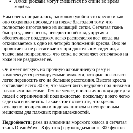
Лямки рюкзака могут смещаться по спине во время
ходьбы.
Нам очень понравилось, насколько удобно это кресло и как
оно сохраняло прохладу на пляже благодаря тому, что
полностью изготовлено из дышащей сетки. Сетчатая ткань
быстро удаляет песок, невероятно лёгкая, упругая и
обеспечивает поддержку, легко распределяя вес, когда вы
откидываетесь в одно из четырёх положений кресла. Оно не
провисает и не растягивается при длительном сидении, а
также нам понравилось, что сетка не оставляет отпечатков на
коже и не раздражает её.
Он имеет лёгкую, но прочную алюминиевую раму и
комплектуется регулируемыми лямками, которые позволяют
легко переносить его на большие расстояния. Высота кресла
составляет всего 30 см, что может быть неудобно под низкими
пляжными навесами. Тем не менее, оно отлично подходит для
людей с ограниченной подвижностью, поскольку в него легко
садиться и вылезать. Также стоит отметить, что кресло
оснащено неопреновым подстаканником и неопреновым
мешочком для пляжных принадлежностей.
Подробности:
рама из алюминия морского класса и сетчатая
ткань DreamWave | 8 фунтов | грузоподъемность 300 фунтов