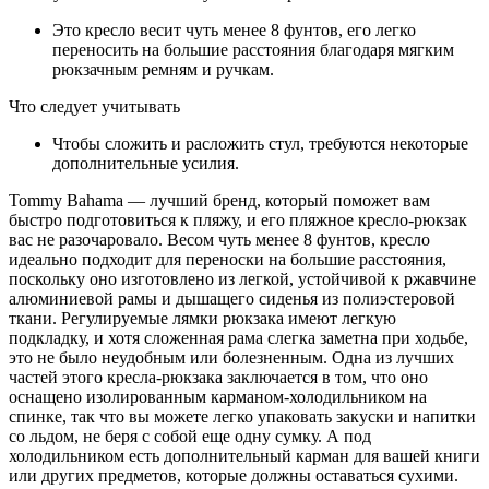
Это кресло весит чуть менее 8 фунтов, его легко
переносить на большие расстояния благодаря мягким
рюкзачным ремням и ручкам.
Что следует учитывать
Чтобы сложить и расложить стул, требуются некоторые
дополнительные усилия.
Tommy Bahama — лучший бренд, который поможет вам
быстро подготовиться к пляжу, и его пляжное кресло-рюкзак
вас не разочаровало. Весом чуть менее 8 фунтов, кресло
идеально подходит для переноски на большие расстояния,
поскольку оно изготовлено из легкой, устойчивой к ржавчине
алюминиевой рамы и дышащего сиденья из полиэстеровой
ткани. Регулируемые лямки рюкзака имеют легкую
подкладку, и хотя сложенная рама слегка заметна при ходьбе,
это не было неудобным или болезненным. Одна из лучших
частей этого кресла-рюкзака заключается в том, что оно
оснащено изолированным карманом-холодильником на
спинке, так что вы можете легко упаковать закуски и напитки
со льдом, не беря с собой еще одну сумку. А под
холодильником есть дополнительный карман для вашей книги
или других предметов, которые должны оставаться сухими.