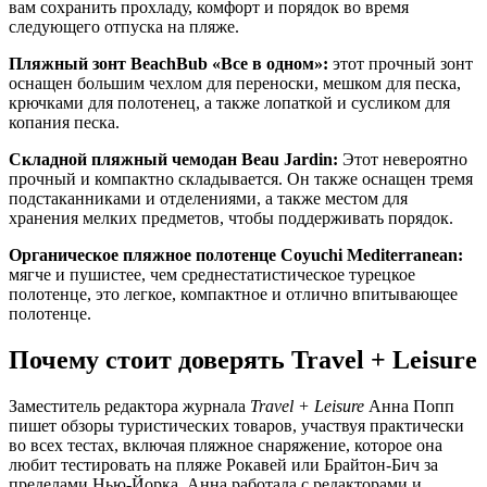
вам сохранить прохладу, комфорт и порядок во время
следующего отпуска на пляже.
Пляжный зонт BeachBub «Все в одном»:
этот прочный зонт
оснащен большим чехлом для переноски, мешком для песка,
крючками для полотенец, а также лопаткой и сусликом для
копания песка.
Складной пляжный чемодан Beau Jardin:
Этот невероятно
прочный и компактно складывается. Он также оснащен тремя
подстаканниками и отделениями, а также местом для
хранения мелких предметов, чтобы поддерживать порядок.
Органическое пляжное полотенце Coyuchi Mediterranean:
мягче и пушистее, чем среднестатистическое турецкое
полотенце, это легкое, компактное и отлично впитывающее
полотенце.
Почему стоит доверять Travel + Leisure
Заместитель редактора журнала
Travel + Leisure
Анна Попп
пишет обзоры туристических товаров, участвуя практически
во всех тестах, включая пляжное снаряжение, которое она
любит тестировать на пляже Рокавей или Брайтон-Бич за
пределами Нью-Йорка. Анна работала с редакторами и