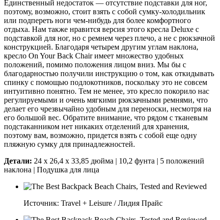
Единственный недостаток — отсутствие подставки для ног,
поэтому, возможно, стоит взять с собой сумку-холодильник
или подпереть ноги чем-нибудь для более комфортного
отдыха. Нам также нравится версия этого кресла Deluxe с
подставкой для ног, но с ремнем через плечо, а не с рюкзачной
конструкцией. Благодаря четырем другим углам наклона,
кресло On Your Back Chair имеет множество удобных
положений, помимо положения лицом вниз. Мы бы с
благодарностью получили инструкцию о том, как откидывать
спинку с помощью подлокотников, поскольку это не совсем
интуитивно понятно. Тем не менее, это кресло покорило нас
регулируемыми и очень мягкими рюкзачными ремнями, что
делает его чрезвычайно удобным для переноски, несмотря на
его большой вес. Обратите внимание, что рядом с тканевым
подстаканником нет никаких отделений для хранения,
поэтому вам, возможно, придется взять с собой еще одну
пляжную сумку для принадлежностей.
Детали:
24 x 26,4 x 33,85 дюйма |
10,2 фунта
| 5 положений
наклона | Подушка для лица
Источник: Travel + Leisure / Лидия Прайс