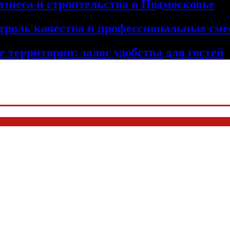
изнеса и строительства в Подмосковье
троль качества и профессиональные сме
 территории: залог удобства для гостей