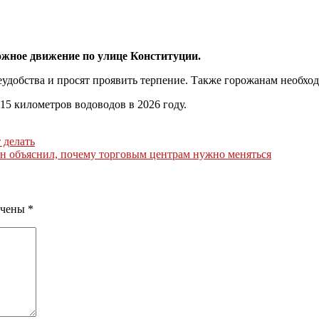
ожное движение по улице Конституции.
еудобства и просят проявить терпение. Также горожанам необхо
15 километров водоводов в 2026 году.
 делать
ен объяснил, почему торговым центрам нужно меняться
ечены
*