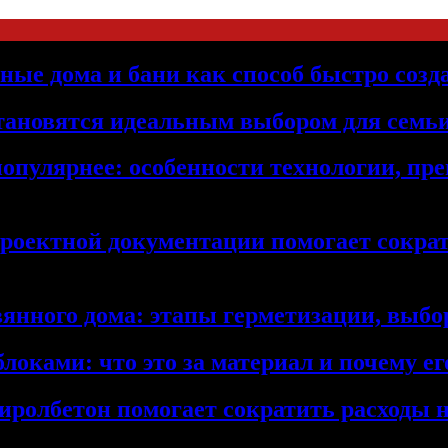
ьные дома и бани как способ быстро созд
становятся идеальным выбором для семьи
популярнее: особенности технологии, п
проектной документации помогает сократ
янного дома: этапы герметизации, выбор
локами: что это за материал и почему 
иролбетон помогает сократить расходы н