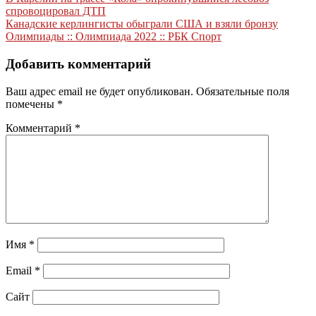
Навигация
спровоцировал ДТП
по
Канадские керлингисты обыграли США и взяли бронзу
записям
Олимпиады :: Олимпиада 2022 :: РБК Спорт
Добавить комментарий
Ваш адрес email не будет опубликован.
Обязательные поля
помечены
*
Комментарий
*
Имя
*
Email
*
Сайт