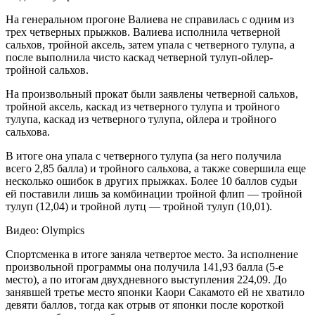
На генеральном прогоне Валиева не справилась с одним из
трех четверных прыжков. Валиева исполнила четверной
сальхов, тройной аксель, затем упала с четверного тулупа, а
после выполнила чисто каскад четверной тулуп-ойлер-
тройной сальхов.
На произвольный прокат были заявлены четверной сальхов,
тройной аксель, каскад из четверного тулупа и тройного
тулупа, каскад из четверного тулупа, ойлера и тройного
сальхова.
В итоге она упала с четверного тулупа (за него получила
всего 2,85 балла) и тройного сальхова, а также совершила еще
несколько ошибок в других прыжках. Более 10 баллов судьи
ей поставили лишь за комбинации тройной флип — тройной
тулуп (12,04) и тройной лутц — тройной тулуп (10,01).
Видео: Olympics
Спортсменка в итоге заняла четвертое место. За исполнение
произвольной программы она получила 141,93 балла (5-е
место), а по итогам двухдневного выступления 224,09. До
занявшей третье место японки Каори Сакамото ей не хватило
девяти баллов, тогда как отрыв от японки после короткой