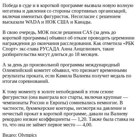
Победа в суде и в короткой программе вызвала новую волную
негатива и давления со стороны спортивных организаций,
включая именитых фигуристок. Несогласие с решением
высказали WADA и НОК США и Канады.
В свою очередь, МОК после решения CAS (за день до
короткой программы) объявил об отказе проводить церемонии
награждения до окончания расследования. Как отметила «РБК
Спорт» экс-глава РУСАДА Анна Анцелиович, такие
разбирательства могут длиться до 18 месяцев.
А за день до произвольной программы международный
Олимпийский комитет объявил, что признает временными
результаты проката, если Камила Валиева получит медаль по
итогам соревнований.
К тому моменту в золоте непобедимой в этом сезоне
фигуристки (она выиграла все старты, включая крупные —
чемпионаты России и Европы) сомневались немногие. В
частности, букмекерские конторы, несмотря на давление и
нечистый прокат в короткой программе, давали на Валиеву
рекордно низкие коэффициенты — 1,20. Также была ставка на
то, что она не займет первое место — 4,00.
Видео: Olympics