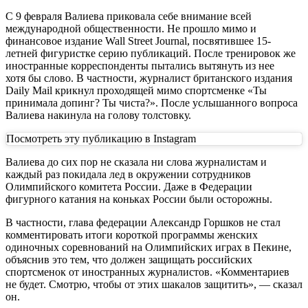
С 9 февраля Валиева приковала себе внимание всей
международной общественности. Не прошло мимо и
финансовое издание Wall Street Journal, посвятившее 15-
летней фигуристке серию публикаций. После тренировок же
иностранные корреспонденты пытались вытянуть из нее
хотя бы слово. В частности, журналист британского издания
Daily Mail крикнул проходящей мимо спортсменке «Ты
принимала допинг? Ты чиста?». После услышанного вопроса
Валиева накинула на голову толстовку.
Посмотреть эту публикацию в Instagram
Валиева до сих пор не сказала ни слова журналистам и
каждый раз покидала лед в окружении сотрудников
Олимпийского комитета России. Даже в Федерации
фигурного катания на коньках России были осторожны.
В частности, глава федерации Александр Горшков не стал
комментировать итоги короткой программы женских
одиночных соревнований на Олимпийских играх в Пекине,
объяснив это тем, что должен защищать российских
спортсменок от иностранных журналистов. «Комментариев
не будет. Смотрю, чтобы от этих шакалов защитить», — сказал
он.