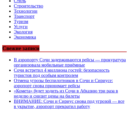
Стиль
Строительство
Технологии
Транспорт
Туризм
Услуги
Экология
Экономика
Свежие записи
В аэропорту Сочи задерживаются рейсы — прокуратура
организовала мобильные приёмные
Сочи встретил 4 миллиона гостей: безопасность
туристов под особым контролем
Отмена угрозы беспилотников в Сочи и Сириусе:
аэропорт снова принимает рейсы
«Комета» будет ходить из Сочи в Абхазию три раза в
неделю и снизит цены на билеты
ВНИМАНИЕ: Сочи и Сириус снова под угрозой — все
в укрытие, аэропорт прекратил работу