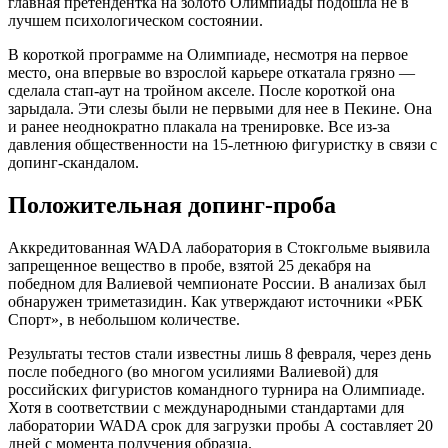
главная претендентка на золото Олимпиады подошла не в
лучшем психологическом состоянии.
В короткой программе на Олимпиаде, несмотря на первое
место, она впервые во взрослой карьере откатала грязно —
сделала стап-аут на тройном акселе. После короткой она
зарыдала. Эти слезы были не первыми для нее в Пекине. Она
и ранее неоднократно плакала на тренировке. Все из-за
давления общественности на 15-летнюю фигуристку в связи с
допинг-скандалом.
Положительная допинг-проба
Аккредитованная WADA лаборатория в Стокгольме выявила
запрещенное вещество в пробе, взятой 25 декабря на
победном для Валиевой чемпионате России. В анализах был
обнаружен триметазидин. Как утверждают источники «РБК
Спорт», в небольшом количестве.
Результаты тестов стали известны лишь 8 февраля, через день
после победного (во многом усилиями Валиевой) для
российских фигуристов командного турнира на Олимпиаде.
Хотя в соответствии с международными стандартами для
лаборатории WADA срок для загрузки пробы А составляет 20
дней с момента получения образца.