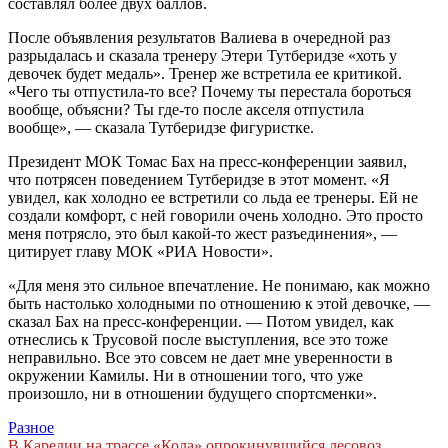
составлял более двух баллов.
После объявления результатов Валиева в очередной раз
разрыдалась и сказала тренеру Этери Тутберидзе «хоть у
девочек будет медаль». Тренер же встретила ее критикой.
«Чего ты отпустила-то все? Почему ты перестала бороться
вообще, объясни? Ты где-то после акселя отпустила
вообще», — сказала Тутберидзе фигуристке.
Президент МОК Томас Бах на пресс-конференции заявил,
что потрясен поведением Тутберидзе в этот момент. «Я
увидел, как холодно ее встретили со льда ее тренеры. Ей не
создали комфорт, с ней говорили очень холодно. Это просто
меня потрясло, это был какой-то жест разъединения», —
цитирует главу МОК «РИА Новости».
«Для меня это сильное впечатление. Не понимаю, как можно
быть настолько холодными по отношению к этой девочке, —
сказал Бах на пресс-конференции. — Потом увидел, как
отнеслись к Трусовой после выступления, все это тоже
неправильно. Все это совсем не дает мне уверенности в
окружении Камилы. Ни в отношении того, что уже
произошло, ни в отношении будущего спортсменки».
Разное
В Карелии на трассе «Кола» опрокинувшийся лесовоз