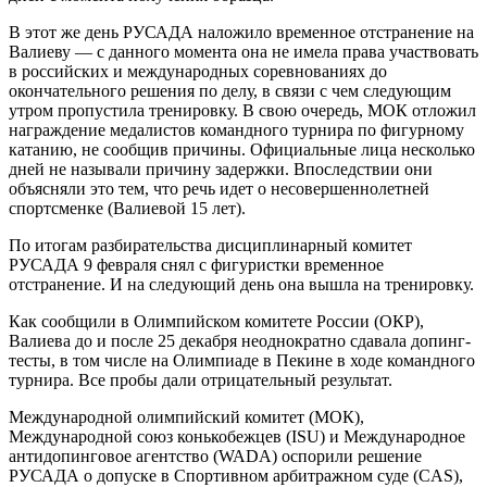
В этот же день РУСАДА наложило временное отстранение на
Валиеву — с данного момента она не имела права участвовать
в российских и международных соревнованиях до
окончательного решения по делу, в связи с чем следующим
утром пропустила тренировку. В свою очередь, МОК отложил
награждение медалистов командного турнира по фигурному
катанию, не сообщив причины. Официальные лица несколько
дней не называли причину задержки. Впоследствии они
объясняли это тем, что речь идет о несовершеннолетней
спортсменке (Валиевой 15 лет).
По итогам разбирательства дисциплинарный комитет
РУСАДА 9 февраля снял с фигуристки временное
отстранение. И на следующий день она вышла на тренировку.
Как сообщили в Олимпийском комитете России (ОКР),
Валиева до и после 25 декабря неоднократно сдавала допинг-
тесты, в том числе на Олимпиаде в Пекине в ходе командного
турнира. Все пробы дали отрицательный результат.
Международной олимпийский комитет (МОК),
Международной союз конькобежцев (ISU) и Международное
антидопинговое агентство (WADA) оспорили решение
РУСАДА о допуске в Спортивном арбитражном суде (CAS),