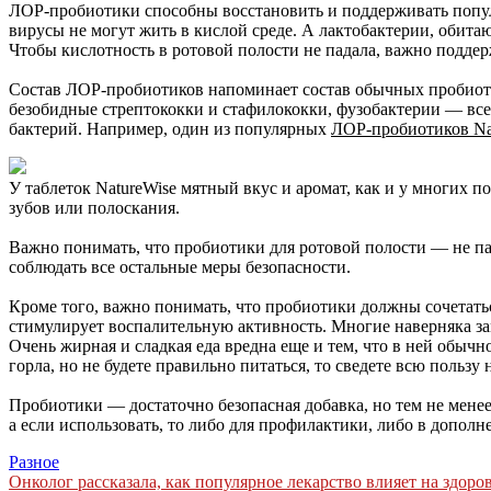
ЛОР-пробиотики способны восстановить и поддерживать популяц
вирусы не могут жить в кислой среде. А лактобактерии, обитаю
Чтобы кислотность в ротовой полости не падала, важно подде
Состав ЛОР-пробиотиков напоминает состав обычных пробиот
безобидные стрептококки и стафилококки, фузобактерии — всег
бактерий. Например, один из популярных
ЛОР-пробиотиков Na
У таблеток NatureWise мятный вкус и аромат, как и у многих 
зубов или полоскания.
Важно понимать, что пробиотики для ротовой полости — не па
соблюдать все остальные меры безопасности.
Кроме того, важно понимать, что пробиотики должны сочетатьс
стимулирует воспалительную активность. Многие наверняка за
Очень жирная и сладкая еда вредна еще и тем, что в ней обыч
горла, но не будете правильно питаться, то сведете всю пользу н
Пробиотики — достаточно безопасная добавка, но тем не менее
а если использовать, то либо для профилактики, либо в дополне
Разное
Навигация
Онколог рассказала, как популярное лекарство влияет на здор