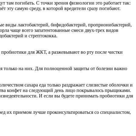
 там погибать. С точки зрения физиологии это работает так:
ёт эту самую среду, в которой вредители сразу погибают.
ые виды лактобактерий, бифидобактерий, проприонибактерий,
орла чаще всего запатентованные смеси двух-трех видов
обактерий и стрептококка.
ак пробиотики для ЖКТ, а разжевывают во рту после чистки
я только на них. Для полноценной защиты от болезни важно
личеством сахара еда только раздражает слизистые оболочки и
ства конфет на следующий день лицо покрывалось прыщиками.
жизнедеятельности. И если вы будете принимать пробиотики для
ред их приемом лучше проконсультироваться со специалистом,