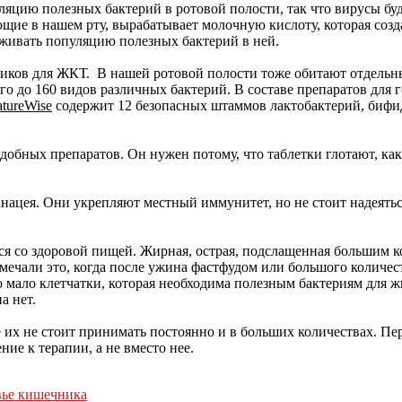
ию полезных бактерий в ротовой полости, так что вирусы будут
щие в нашем рту, вырабатывает молочную кислоту, которая созда
рживать популяцию полезных бактерий в ней.
иков для ЖКТ. В нашей ротовой полости тоже обитают отдельн
о до 160 видов различных бактерий. В составе препаратов для г
tureWise
содержит 12 безопасных штаммов лактобактерий, бифид
подобных препаратов. Он нужен потому, что таблетки глотают, к
нацея. Они укрепляют местный иммунитет, но не стоит надеятьс
я со здоровой пищей. Жирная, острая, подслащенная большим ко
мечали это, когда после ужина фастфудом или большого количе
но мало клетчатки, которая необходима полезным бактериям для 
а нет.
 их не стоит принимать постоянно и в больших количествах. Пе
ние к терапии, а не вместо нее.
овье кишечника