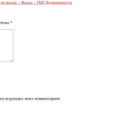
 на жилье :: Жилье :: РБК Недвижимость
ечены
*
ля последующих моих комментариев.