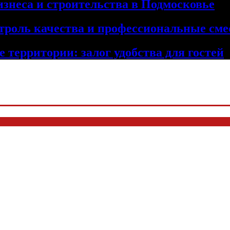
изнеса и строительства в Подмосковье
троль качества и профессиональные сме
 территории: залог удобства для гостей