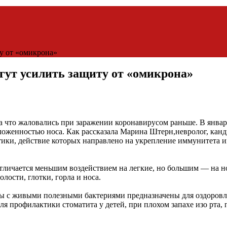
ту от «омикрона»
огут усилить защиту от «омикрона»
 что жаловались при заражении коронавирусом раньше. В янва
аложенностью носа. Как рассказала Марина Штерн,невролог, кан
тики, действие которых направлено на укрепление иммунитета им
личается меньшим воздействием на легкие, но большим — на нос
олости, глотки, горла и носа.
ты с живыми полезными бактериями предназначены для оздоров
я профилактики стоматита у детей, при плохом запахе изо рта,