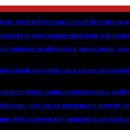
ьные дома и бани как способ быстро созд
становятся идеальным выбором для семьи
популярнее: особенности технологии, п
проектной документации помогает сократ
янного дома: этапы герметизации, выбор
локами: что это за материал и почему 
иролбетон помогает сократить расходы н