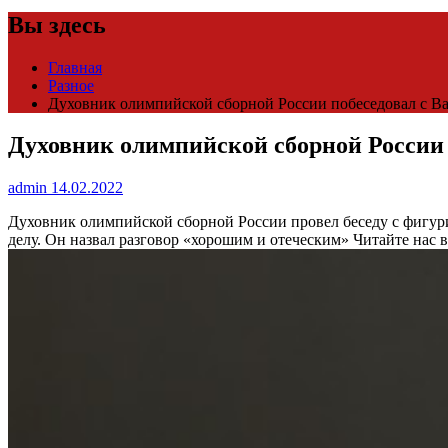
Вы здесь
Главная
Разное
Духовник олимпийской сборной России побеседовал с Ва
Духовник олимпийской сборной России 
admin
14.02.2022
Духовник олимпийской сборной России провел беседу с фигу
делу. Он назвал разговор «хорошим и отеческим»
Читайте нас 