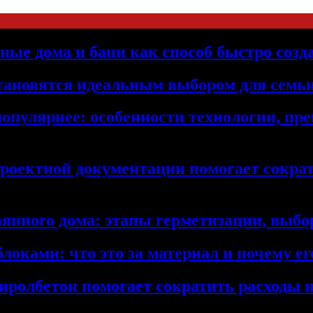
ьные дома и бани как способ быстро созд
становятся идеальным выбором для семьи
популярнее: особенности технологии, п
проектной документации помогает сократ
янного дома: этапы герметизации, выбор
локами: что это за материал и почему 
иролбетон помогает сократить расходы н