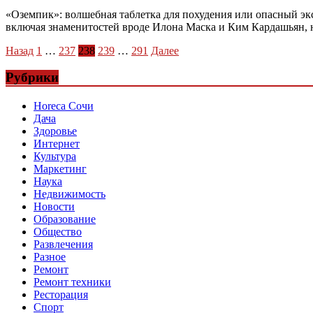
«Оземпик»: волшебная таблетка для похудения или опасный эк
включая знаменитостей вроде Илона Маска и Ким Кардашьян, 
Пагинация
Назад
1
…
237
238
239
…
291
Далее
записей
Рубрики
Horeca Сочи
Дача
Здоровье
Интернет
Культура
Маркетинг
Наука
Недвижимость
Новости
Образование
Общество
Развлечения
Разное
Ремонт
Ремонт техники
Ресторация
Спорт