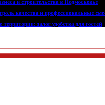
изнеса и строительства в Подмосковье
троль качества и профессиональные сме
 территории: залог удобства для гостей