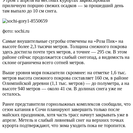
Утром 1 апреля на местных курортах зафиксировали
приличную порцию свежих осадков — за прошедший день
там выпало до 10 см снега.
фото: sochi.ru
Самые внушительные сугробы отмечены на «Роза Пик» на
высоте более 2,3 тысячи метров. Толщина снежного покрова
здесь достигла почти трех метров, а точнее — 295 см. В этом
районе сейчас продолжается слабый снегопад, а видимость на
склоне ограничена всего сотней метров.
Выше уровня моря показатели скромнее: на отметке 1,6 тыс.
метров высота снежного покрова составляет 160 см, в районе
Олимпийской деревни (1,1 тыс. метров) — до полуметра, а на
высоте 940 метров — около 41 см. В долинах снега уже не
осталось.
Ранее представители горнолыжных комплексов сообщали, что
сезон катания в Сочи планируют завершить только после
майских праздников, хотя часть трасс начнут закрывать уже в
апреле. Метель и слабый ливневый снег на верхних точках
курорта подтверждают, что зима уходить пока не торопится.