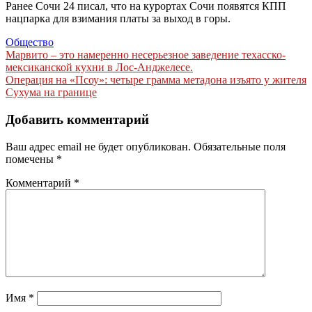
Ранее Сочи 24 писал, что на курортах Сочи появятся КПП
нацпарка для взимания платы за выход в горы.
Общество
Навигация
Марвито – это намеренно несерьезное заведение техасско-
мексиканской кухни в Лос-Анджелесе.
по
Операция на «Псоу»: четыре грамма метадона изъято у жителя
записям
Сухума на границе
Добавить комментарий
Ваш адрес email не будет опубликован.
Обязательные поля
помечены
*
Комментарий
*
Имя
*